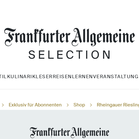
TIL
KULINARIK
LESERREISEN
LERNEN
VERANSTALTUNG
Exklusiv für Abonnenten
Shop
Rheingauer Rieslin