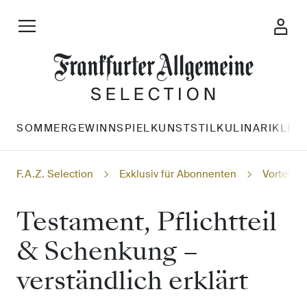
SOMMERGEWINNSPIEL
KUNST
STIL
KULINARIK
LES
F.A.Z. Selection
Exklusiv für Abonnenten
Vorteils
Testament, Pflichtteil
& Schenkung –
verständlich erklärt