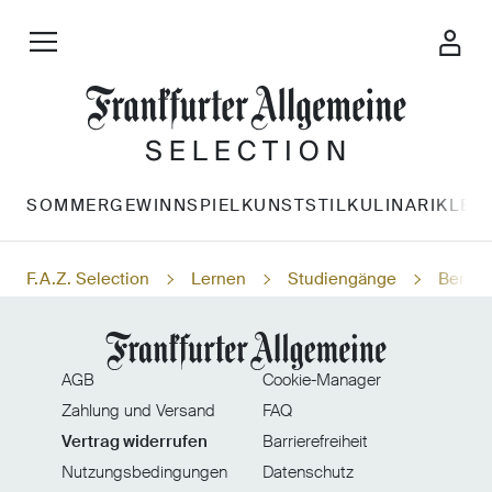
SOMMERGEWINNSPIEL
KUNST
STIL
KULINARIK
LES
F.A.Z. Selection
Lernen
Studiengänge
Beratu
AGB
Cookie-Manager
Zahlung und Versand
FAQ
Vertrag widerrufen
Barrierefreiheit
Nutzungsbedingungen
Datenschutz