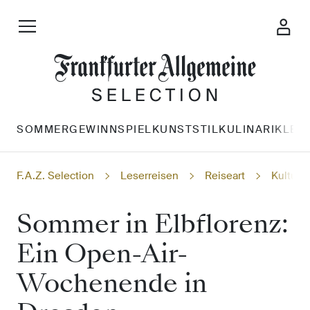
SOMMERGEWINNSPIEL
KUNST
STIL
KULINARIK
LES
F.A.Z. Selection
Leserreisen
Reiseart
Kulturr
Sommer in Elbflorenz:
Ein Open-Air-
Wochenende in