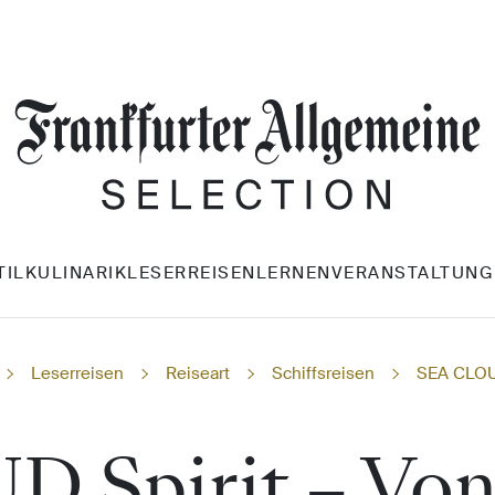
TIL
KULINARIK
LESERREISEN
LERNEN
VERANSTALTUNG
Leserreisen
Reiseart
Schiffsreisen
SEA CLOUD
 Spirit – Vo