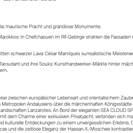
illa: maurische Pracht und grandiose Monumente.
Marokkos: In Chefchaouen im Rif-Gebirge strahlen die Fassaden i
tten schwarzer Lava: César Manriques surrealistische Meisterwe
 Taroudant und ihre Souks: Kunsthandwerker-Märkte hinter mäch
ern.
eise zwischen europäischer Lebensart und orientalischem Zaube
Metropolen Andalusiens über die märchenhaften Königsstädte 
Landschaften Lanzarotes. An Bord der eleganten SEA CLOUD SP
f mit dem Charme einer exklusiven Privatyacht, verbinden sich ma
 kulturelle Entdeckungen zu einem unvergesslichen Erlebnis. D
s und die zeitlose Eleganz der Hassan-II.-Moschee kontrastier