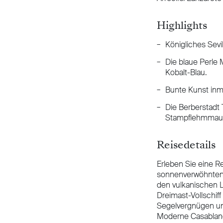
Highlights
Königliches Sev
Die blaue Perle 
Kobalt-Blau.
Bunte Kunst inmi
Die Berberstadt
Stampflehmmau
Reisedetails
Erleben Sie eine R
sonnenverwöhnten 
den vulkanischen 
Dreimast-Vollschif
Segelvergnügen und
Moderne Casablanca